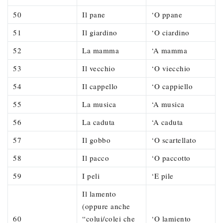
50
Il pane
‘O ppane
51
Il giardino
‘O ciardino
52
La mamma
‘A mamma
53
Il vecchio
‘O viecchio
54
Il cappello
‘O cappiello
55
La musica
‘A musica
56
La caduta
‘A caduta
57
Il gobbo
‘O scartellato
58
Il pacco
‘O paccotto
59
I peli
‘E pile
Il lamento
(oppure anche
60
“colui/colei che
‘O lamiento