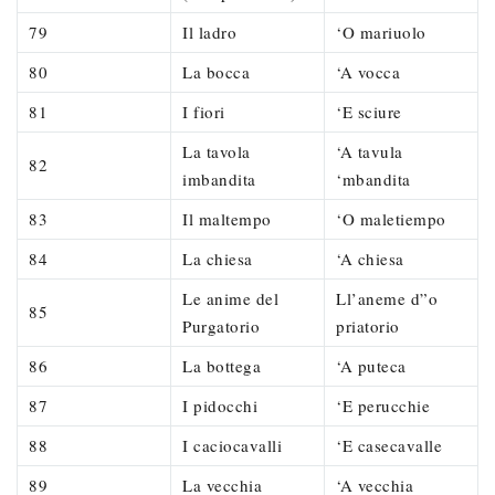
79
Il ladro
‘O mariuolo
80
La bocca
‘A vocca
81
I fiori
‘E sciure
La tavola
‘A tavula
82
imbandita
‘mbandita
83
Il maltempo
‘O maletiempo
84
La chiesa
‘A chiesa
Le anime del
Ll’aneme d”o
85
Purgatorio
priatorio
86
La bottega
‘A puteca
87
I pidocchi
‘E perucchie
88
I caciocavalli
‘E casecavalle
89
La vecchia
‘A vecchia