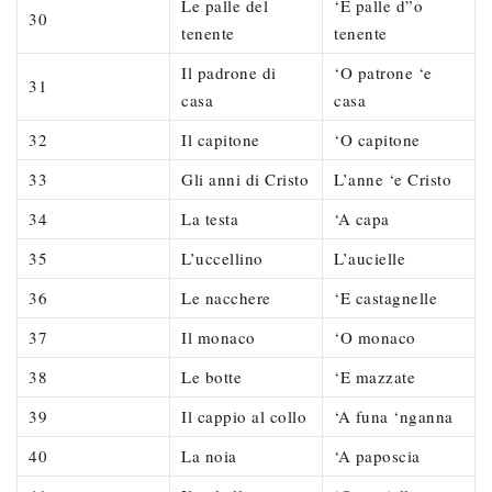
Le palle del
‘E palle d”o
30
tenente
tenente
Il padrone di
‘O patrone ‘e
31
casa
casa
32
Il capitone
‘O capitone
33
Gli anni di Cristo
L’anne ‘e Cristo
34
La testa
‘A capa
35
L’uccellino
L’aucielle
36
Le nacchere
‘E castagnelle
37
Il monaco
‘O monaco
38
Le botte
‘E mazzate
39
Il cappio al collo
‘A funa ‘nganna
40
La noia
‘A paposcia