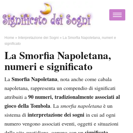
Home
»
Interpretazione dei Sogni
»
La Smorfia Napoletana, numeri e
significato
La Smorfia Napoletana,
numeri e significato
Smorfia Napoletana
La
, nota anche come cabala
napoletana, rappresenta un compendio di significati
90 numeri, tradizionalmente associati al
attribuiti a
gioco della Tombola
. La
smorfia napoletana
è un
interpretazione dei sogni
sistema di
in cui ad ogni
numero vengono associati eventi, oggetti e situazioni
significato
della vita quotidiana, ognuno con un