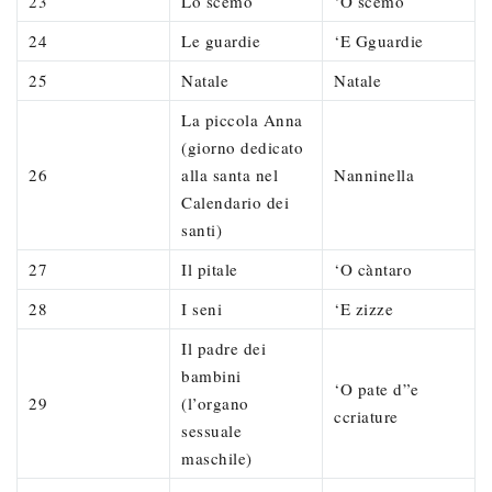
23
Lo scemo
‘O scemo
24
Le guardie
‘E Gguardie
25
Natale
Natale
La piccola Anna
(giorno dedicato
26
alla santa nel
Nanninella
Calendario dei
santi)
27
Il pitale
‘O càntaro
28
I seni
‘E zizze
Il padre dei
bambini
‘O pate d”e
29
(l’organo
ccriature
sessuale
maschile)