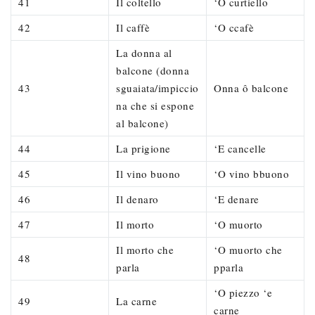
41
Il coltello
‘O curtiello
42
Il caffè
‘O ccafè
La donna al
balcone (donna
43
sguaiata/impiccio
Onna ô balcone
na che si espone
al balcone)
44
La prigione
‘E cancelle
45
Il vino buono
‘O vino bbuono
46
Il denaro
‘E denare
47
Il morto
‘O muorto
Il morto che
‘O muorto che
48
parla
pparla
‘O piezzo ‘e
49
La carne
carne