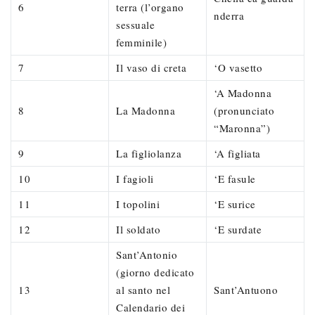
6
terra (l’organo
nderra
sessuale
femminile)
7
Il vaso di creta
‘O vasetto
‘A Madonna
8
La Madonna
(pronunciato
“Maronna”)
9
La figliolanza
‘A figliata
10
I fagioli
‘E fasule
11
I topolini
‘E surice
12
Il soldato
‘E surdate
Sant’Antonio
(giorno dedicato
13
al santo nel
Sant’Antuono
Calendario dei