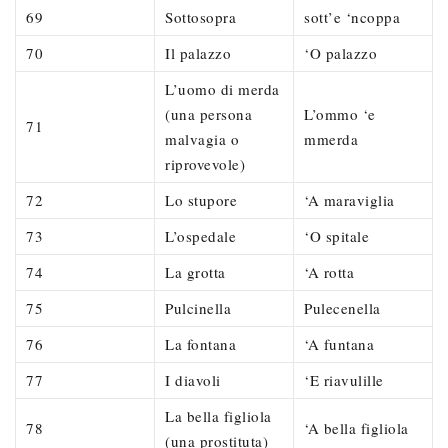
69
Sottosopra
sott’e ‘ncoppa
70
Il palazzo
‘O palazzo
L’uomo di merda
(una persona
L’ommo ‘e
71
malvagia o
mmerda
riprovevole)
72
Lo stupore
‘A maraviglia
73
L’ospedale
‘O spitale
74
La grotta
‘A rotta
75
Pulcinella
Pulecenella
76
La fontana
‘A funtana
77
I diavoli
‘E riavulille
La bella figliola
78
‘A bella figliola
(una prostituta)