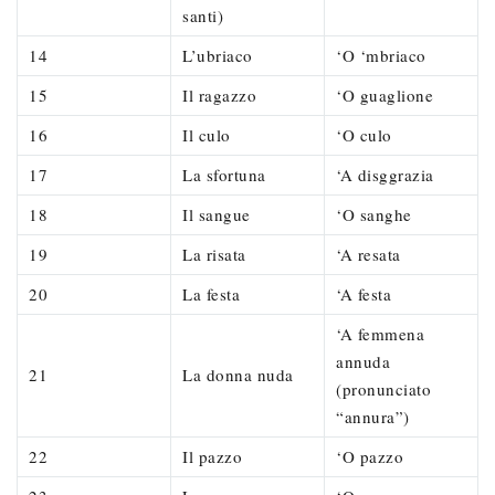
santi)
14
L’ubriaco
‘O ‘mbriaco
15
Il ragazzo
‘O guaglione
16
Il culo
‘O culo
17
La sfortuna
‘A disggrazia
18
Il sangue
‘O sanghe
19
La risata
‘A resata
20
La festa
‘A festa
‘A femmena
annuda
21
La donna nuda
(pronunciato
“annura”)
22
Il pazzo
‘O pazzo