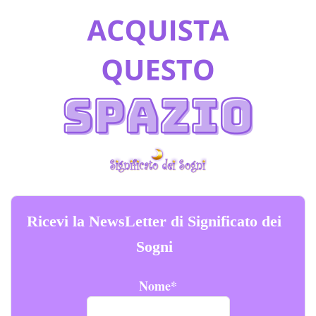
Ricevi la NewsLetter di Significato dei
Sogni
Nome*