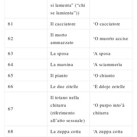
si lamenta” (“chi
se lamienta”))
61
Il cacciatore
‘O cacciatore
Il morto
62
‘O muorto accise
ammazzato
63
La sposa
‘A sposa
64
La marsina
‘A sciammerìa
65
Il pianto
‘O chianto
66
Le due zitelle
‘E ddoje zetelle
Il totano nella
chitarra
‘O purpo into’â
67
(riferimento
chitarra
all’atto sessuale)
68
La zuppa cotta
‘A zuppa cotta